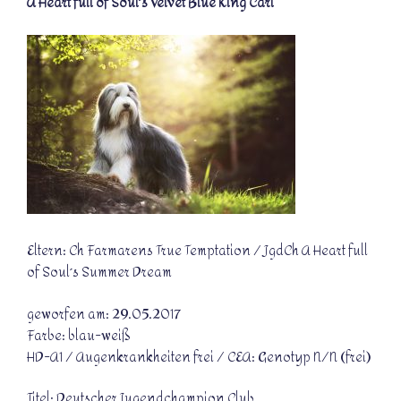
A Heart full of Soul´s Velvet Blue King Carl
Eltern: Ch Farmarens True Temptation / JgdCh A Heart full
of Soul´s Summer Dream
geworfen am: 29.05.2017
Farbe: blau-weiß
HD-A1 / Augenkrankheiten frei / CEA: Genotyp N/N (frei)
Titel: Deutscher Jugendchampion Club